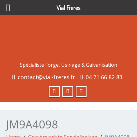
Vial Freres
Spécialiste Forge, Usinage & Galvanisation
contact@vial-freres.fr
04 71 66 82 83
JM9A4098
Home
Geschmiedete Spezialbolzen
JM9A4098