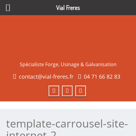
Vial Freres
Spécialiste Forge, Usinage & Galvanisation
contact@vial-freres.fr
04 71 66 82 83
template-carrousel-site-
internet-2